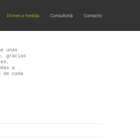
Drones a medida
Consultoría
Contacto
ne unas
o, gracias
tes,
emas a
s de cada