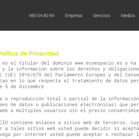
983 54 80 69
Empresa
Servicios
Medios
olítica de Privacidad
 es el titular del dominio www.ecoespacio.es y ha 
 y la información sobre los derechos y obligacione
) (UE) 2016/679 del Parlamento Europeo y del Conse
cas en lo que respecta al tratamiento de datos per
e 5 de diciembre
a o reproducción total o parcial de la información
ses de datos o publicaciones electrónicas) que per
web a múltiples usuarios sin el previo consentimie
CIO contiene enlaces a sitios web de terceros, cuy
r a tales sitios web usted puede decidir si acepta
vega por internet usted puede aceptar o rechazar l